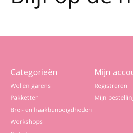
Categorieën
Mijn acco
Wol en garens
Registreren
Pakketten
Mijn bestelli
Brei- en haakbenodigdheden
Workshops