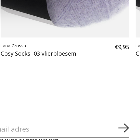
Lana Grossa
€9,95
L
Cosy Socks -03 vlierbloesem
C
Abon