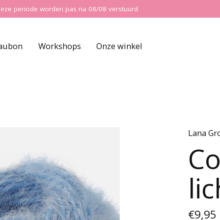
ns deze periode worden pas na 08/08 verstuurd
aubon
Workshops
Onze winkel
Lana Gr
Co
li
€9,95