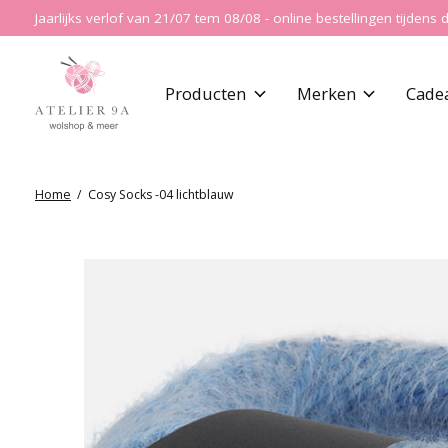
Jaarlijks verlof van 21/07 tem 08/08 - online bestellingen tijde
Producten
Merken
Cade
Home
/
Cosy Socks -04 lichtblauw
Slideshow Items