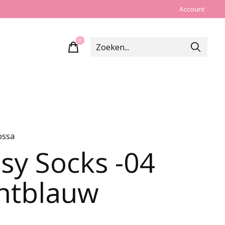
Account
0
items
ossa
sy Socks -04
chtblauw