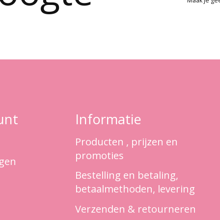
Maak je ge
unt
Informatie
Producten , prijzen en
promoties
ngen
Bestelling en betaling,
betaalmethoden, levering
Verzenden & retourneren