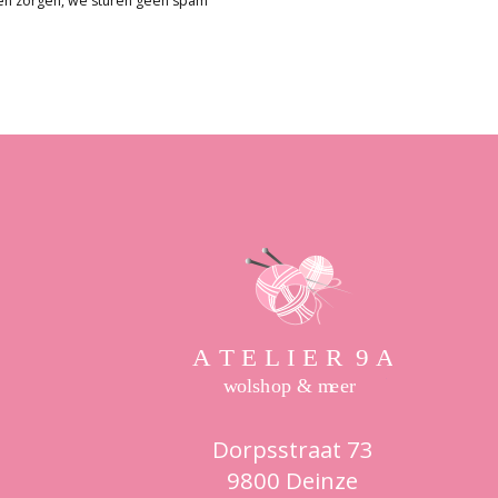
en zorgen, we sturen geen spam
Dorpsstraat 73
9800 Deinze