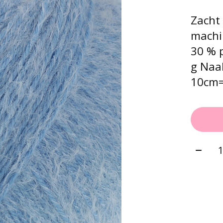
Zacht
machi
30 % 
g Naal
10cm=
Aantal