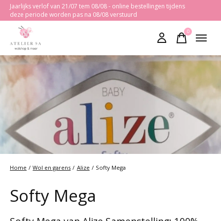
Jaarlijks verlof van 21/07 tem 08/08 - online bestellingen tijdens
deze periode worden pas na 08/08 verstuurd
0
items
Home
/
Wol en garens
/
Alize
/
Softy Mega
Softy Mega