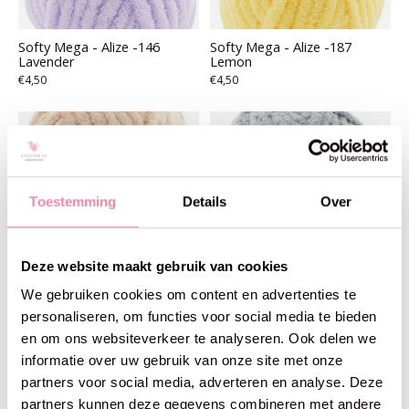
Softy Mega - Alize -146
Softy Mega - Alize -187
Lavender
Lemon
€4,50
€4,50
Toestemming
Details
Over
Deze website maakt gebruik van cookies
We gebruiken cookies om content en advertenties te
personaliseren, om functies voor social media te bieden
en om ons websiteverkeer te analyseren. Ook delen we
informatie over uw gebruik van onze site met onze
Softy Mega - Alize -310
Softy Mega - Alize -428 Grey
partners voor social media, adverteren en analyse. Deze
Cream
€4,50
€4,50
partners kunnen deze gegevens combineren met andere