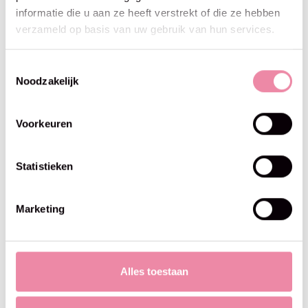
informatie die u aan ze heeft verstrekt of die ze hebben
verzameld op basis van uw gebruik van hun services.
Toestemmingsselectie
Noodzakelijk
Voorkeuren
Statistieken
Marketing
Softy Mega - Alize -485
Softy Mega - Alize -5926
Green
€4,50
€4,50
Alles toestaan