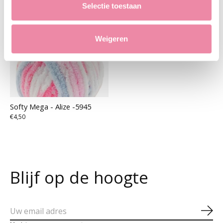
Selectie toestaan
Weigeren
Softy Mega - Alize -5945
€4,50
Blijf op de hoogte
Abo