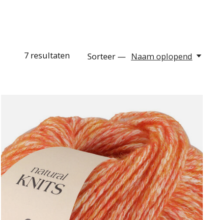
7
resultaten
Sorteer —
Naam oplopend