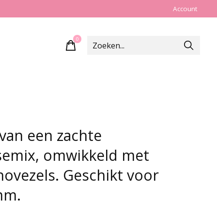
Account
0
items
van een zachte
semix, omwikkeld met
novezels. Geschikt voor
mm.