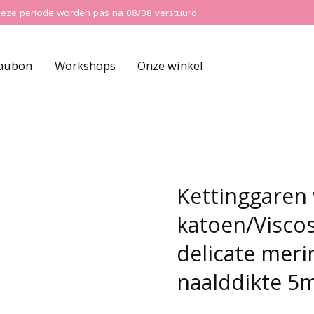
ns deze periode worden pas na 08/08 verstuurd
aubon
Workshops
Onze winkel
Kettinggaren 
katoen/Visco
delicate meri
naalddikte 5