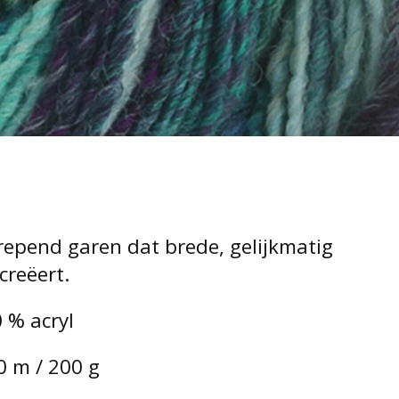
repend garen dat brede, gelijkmatig
creëert.
 % acryl
0 m / 200 g