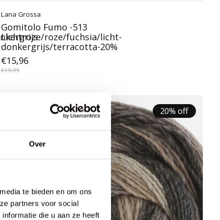
Lana Grossa
Gomitolo Fumo -513
nkergrijs-
Lichtroze/roze/fuchsia/licht-
donkergrijs/terracotta-20%
€15,96
€19,95
20% off
Over
 media te bieden en om ons
ze partners voor social
nformatie die u aan ze heeft