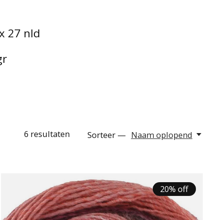
x 27 nld
gr
6
resultaten
Sorteer —
Naam oplopend
20% off