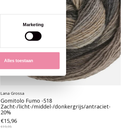
Marketing
Alles toestaan
Lana Grossa
Gomitolo Fumo -518
Zacht-/licht-/middel-/donkergrijs/antraciet-
20%
€15,96
€19,95