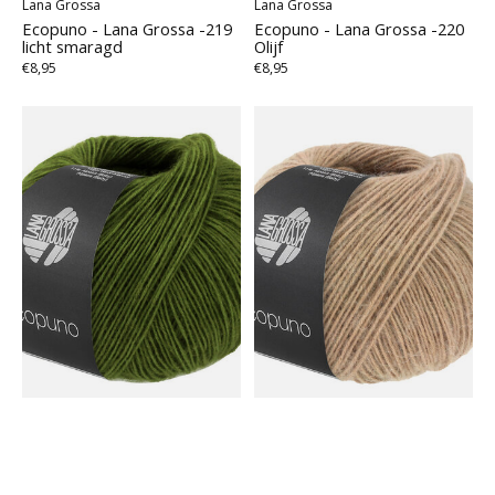
Lana Grossa
Lana Grossa
Ecopuno - Lana Grossa -219
Ecopuno - Lana Grossa -220
licht smaragd
Olijf
€8,95
€8,95
Lana Grossa
Lana Grossa
Ecopuno - Lana Grossa -221
Ecopuno - Lana Grossa -222
grasgroen
Linnen beige
€8,95
€8,95