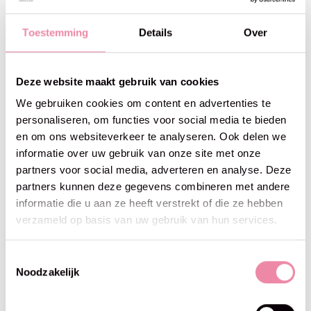
Ecopuno - Lana Grossa -13
Ecopuno - Lana Grossa -20
lichtblauw
lichtgroen
Toestemming
Details
Over
€8,95
€8,95
Deze website maakt gebruik van cookies
We gebruiken cookies om content en advertenties te
personaliseren, om functies voor social media te bieden
en om ons websiteverkeer te analyseren. Ook delen we
informatie over uw gebruik van onze site met onze
partners voor social media, adverteren en analyse. Deze
partners kunnen deze gegevens combineren met andere
informatie die u aan ze heeft verstrekt of die ze hebben
verzameld op basis van uw gebruik van hun services.
Toestemmingsselectie
Lana Grossa
Lana Grossa
Ecopuno - Lana Grossa -206
Ecopuno - Lana Grossa -208
Noodzakelijk
violet
anjer
€8,95
€8,95