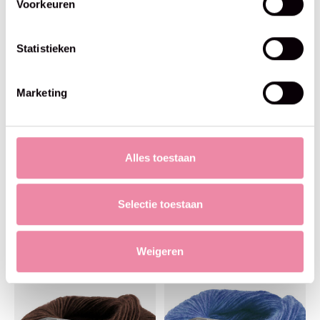
Voorkeuren
Statistieken
Marketing
Alles toestaan
Selectie toestaan
Lana Grossa
Lana Grossa
Ecopuno - Lana Grossa -209
Ecopuno - Lana Grossa -21
orchidee
anjer
Weigeren
€8,95
€8,95