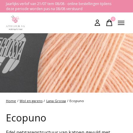
Jaarlijks verlof van 21/07 tem 08/08 - online bestellingen tijdens
deze periode worden pas na 08/08 verstuurd
0
items
Home
/
Wol en garens
/
Lana Grossa
/
Ecopuno
Ecopuno
Edel netgarenstructuur van katoen gevuld met