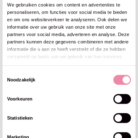
We gebruiken cookies om content en advertenties te
personaliseren, om functies voor social media te bieden
en om ons websiteverkeer te analyseren. Ook delen we
Lana Grossa
Lana Grossa
informatie over uw gebruik van onze site met onze
Popcorn -01
Finito -17 Lila/crème
partners voor social media, adverteren en analyse. Deze
Vanille/Beige/Geel/Oranje
€6,95
partners kunnen deze gegevens combineren met andere
€6,95
informatie die u aan ze heeft verstrekt of die ze hebben
verzameld op basis van uw gebruik van hun services.
50% off
Toestemmingsselectie
Noodzakelijk
Voorkeuren
Statistieken
Marketing