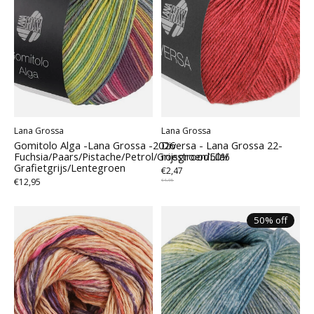
Lana Grossa
Lana Grossa
Gomitolo Alga -Lana Grossa -2026
Diversa - Lana Grossa 22-
Fuchsia/Paars/Pistache/Petrol/Grijsgroen/Lila/
roestrood50%
Grafietgrijs/Lentegroen
€2,47
€12,95
€4,95
50% off