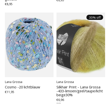
€6,95
€8,95
30% off
Lana Grossa
Lana Grossa
Cosmo -20 lichtblauw
Silkhair Print - Lana Grossa
-433-limoen/geel/taupe/licht
€11,95
beige30%
€6,96
€9,95