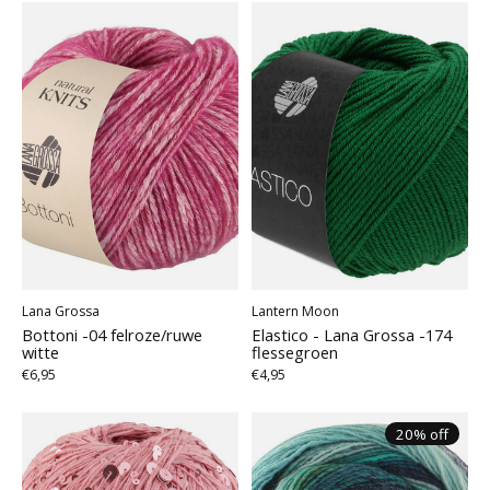
Lana Grossa
Lantern Moon
Bottoni -04 felroze/ruwe
Elastico - Lana Grossa -174
witte
flessegroen
€6,95
€4,95
20% off