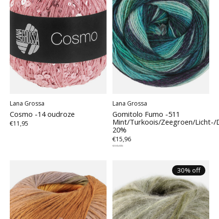
Lana Grossa
Lana Grossa
Cosmo -14 oudroze
Gomitolo Fumo -511
Mint/Turkoois/Zeegroen/Licht-/
€11,95
20%
€15,96
€19,95
30% off