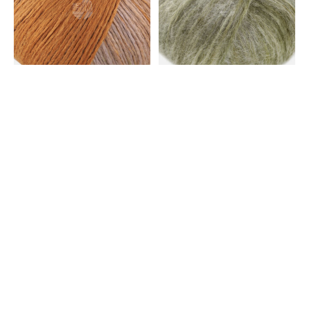
Lana Grossa
Lana Grossa
Cotonella - 15 Grijs
Superkid Seta - Lana Grossa
beige/olijf/geel/blauw
108
oranje/oranje/zalm/nougat
grijs/olijf/resedagroen30%
€11,95
€6,26
€8,95