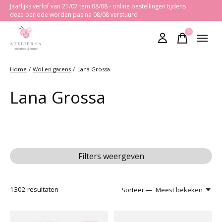
Jaarlijks verlof van 21/07 tem 08/08 - online bestellingen tijdens
deze periode worden pas na 08/08 verstuurd
0
items
Home
/
Wol en garens
/
Lana Grossa
Lana Grossa
Filters weergeven
1302
resultaten
Sorteer —
Meest bekeken