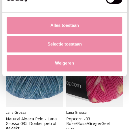
Lana Grossa
Lana Grossa
Summer Cashmere -06 roze
Diversa - Lana Grossa 07-
natuur50%
€9,95
€2,47
€4,95
Alles toestaan
Selectie toestaan
Weigeren
Lana Grossa
Lana Grossa
Natural Alpaca Pelo - Lana
Popcorn -03
Grossa 035-Donker petrol
Roze/Rosa/Grège/Geel
gevlekt