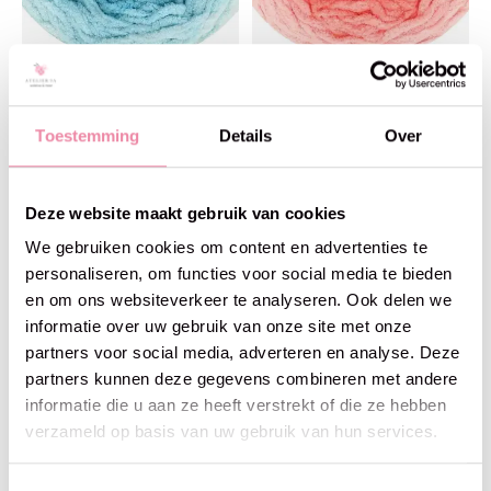
Scheepjes
Scheepjes
Scheepjes Big Darling
Scheepjes Big Darling
Monochrome Cake - 414
Monochrome Cake - 417
Toestemming
Details
Over
Dragon
Strawb.
€17,95
€17,95
Deze website maakt gebruik van cookies
We gebruiken cookies om content en advertenties te
personaliseren, om functies voor social media te bieden
en om ons websiteverkeer te analyseren. Ook delen we
informatie over uw gebruik van onze site met onze
partners voor social media, adverteren en analyse. Deze
partners kunnen deze gegevens combineren met andere
informatie die u aan ze heeft verstrekt of die ze hebben
verzameld op basis van uw gebruik van hun services.