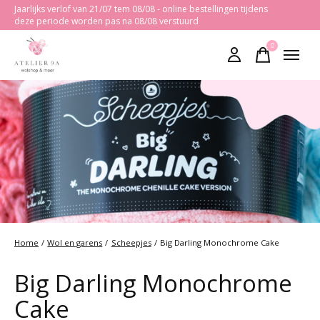
Jaarlijks verlof van 21/07 tem 08/08 - online bestellingen tijdens
deze periode worden pas na 08/08 verstuurd
0
items
Home
/
Wol en garens
/
Scheepjes
/
Big Darling Monochrome Cake
Big Darling Monochrome
Cake