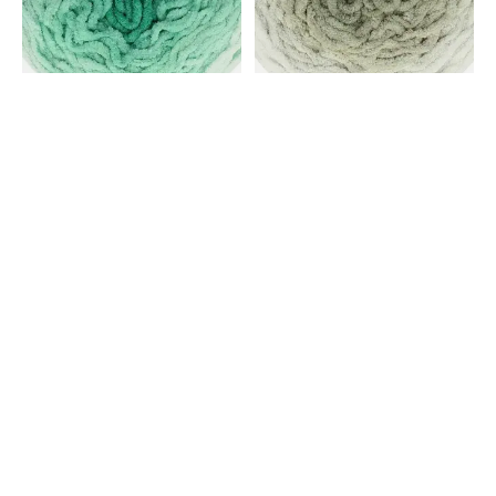
Scheepjes
Scheepjes
Scheepjes Big Darling
Scheepjes Big Darling
Monochrome Cake - 441
Monochrome Cake - 442
Turtle
Chameleon
€17,95
€17,95
Blijf op de hoogte