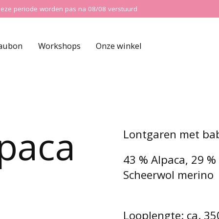
ns deze periode worden pas na 08/08 verstuurd
aubon
Workshops
Onze winkel
lpaca
Lontgaren met baby
43 % Alpaca, 29 % 
Scheerwol merino
Looplengte: ca. 35