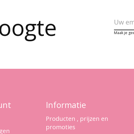
hoogte
Maak je ge
unt
Informatie
Producten , prijzen en
promoties
ngen