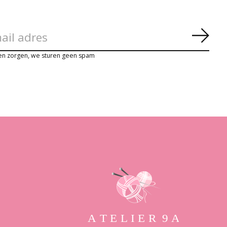
Abon
en zorgen, we sturen geen spam