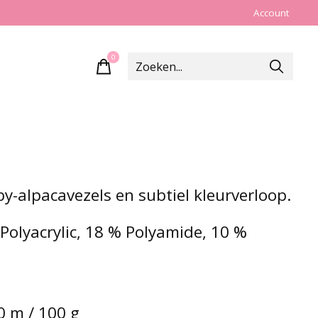
Account
0
items
-alpacavezels en subtiel kleurverloop.
Polyacrylic, 18 % Polyamide, 10 %
0 m / 100 g