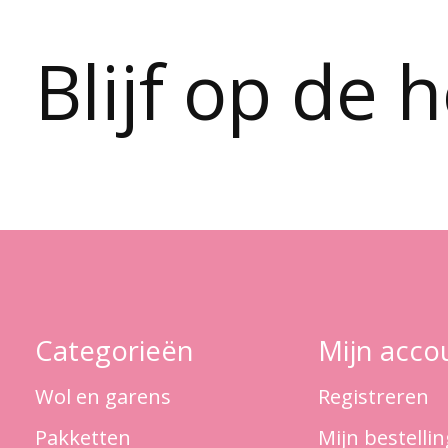
Blijf op de 
Categorieën
Mijn acco
Wol en garens
Registreren
Pakketten
Mijn bestelli