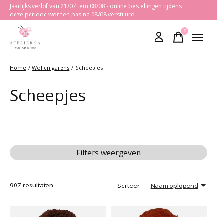
Jaarlijks verlof van 21/07 tem 08/08 - online bestellingen tijdens
deze periode worden pas na 08/08 verstuurd
0
items
Home
/
Wol en garens
/
Scheepjes
Scheepjes
Filters weergeven
907
resultaten
Sorteer —
Naam oplopend