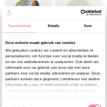
Toestemming
Details
Over
Deze website maakt gebruik van cookies
We gebruiken cookies om content en advertenties te
personaliseren, om functies voor social media te bieden
en om ons websiteverkeer te analyseren. Ook delen we
Scheepjes
Scheepjes
informatie over uw gebruik van onze site met onze
Big Dreams -Scheepjes -710
Catona (100gr) 105-Bridal
Over the rainbow
White
partners voor social media, adverteren en analyse. Deze
€9,95
€5,99
partners kunnen deze gegevens combineren met andere
informatie die u aan ze heeft verstrekt of die ze hebben
verzameld op basis van uw gebruik van hun services.
Toestemmingsselectie