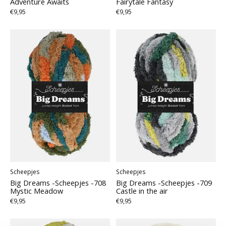
Adventure Awaits
Fairytale Fantasy
€9,95
€9,95
Scheepjes
Scheepjes
Big Dreams -Scheepjes -708
Big Dreams -Scheepjes -709
Mystic Meadow
Castle in the air
€9,95
€9,95