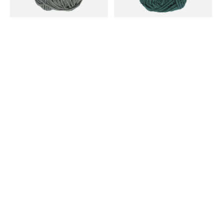
Scheepjes
Scheepjes
Catona (25gr) 242-Metal
Catona (25gr) 244-Spruce
Grey
€1,75
€1,75
Scheepjes
Scheepjes