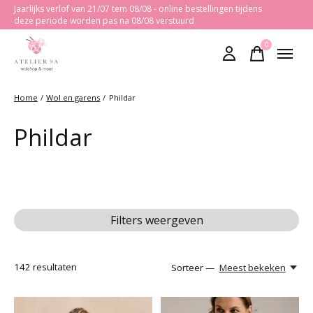
Jaarlijks verlof van 21/07 tem 08/08 - online bestellingen tijdens
deze periode worden pas na 08/08 verstuurd
0
items
Home
/
Wol en garens
/
Phildar
Phildar
Filters weergeven
142
resultaten
Sorteer —
Meest bekeken