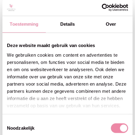
Toestemming
Details
Over
Deze website maakt gebruik van cookies
We gebruiken cookies om content en advertenties te
personaliseren, om functies voor social media te bieden
en om ons websiteverkeer te analyseren. Ook delen we
informatie over uw gebruik van onze site met onze
Phildar
Phildar
partners voor social media, adverteren en analyse. Deze
Cabotine 3 -craie
Phil Romance -Ecru
€3,80
€4,50
partners kunnen deze gegevens combineren met andere
informatie die u aan ze heeft verstrekt of die ze hebben
verzameld op basis van uw gebruik van hun services.
Toestemmingsselectie
Noodzakelijk