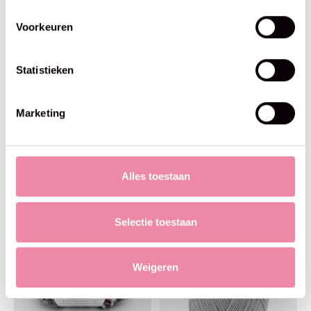
Voorkeuren
Statistieken
Marketing
Phildar
Phildar
Phil Couture été -nuage
Phil Caresse -Phildar -ivoire
€6,00
€4,30
Alles toestaan
Selectie toestaan
Weigeren