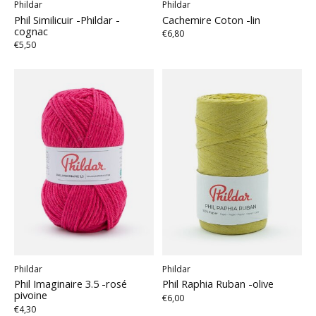
Phildar
Phildar
Phil Similicuir -Phildar -
Cachemire Coton -lin
cognac
€6,80
€5,50
Phildar
Phildar
Phil Imaginaire 3.5 -rosé
Phil Raphia Ruban -olive
pivoine
€6,00
€4,30