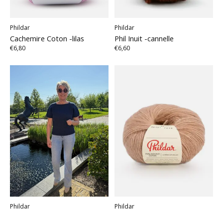
Phildar
Phildar
Cachemire Coton -lilas
Phil Inuit -cannelle
€6,80
€6,60
Phildar
Phildar
Phil Extra -Phildar -marine
Phil Mohair Coton -Phildar -