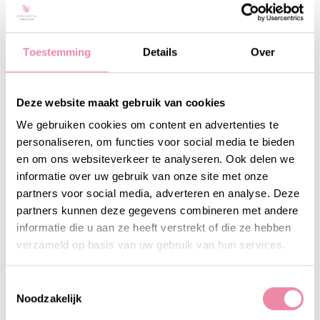
Scheepjes
Scheepjes
Scheepjes Big Darling - 435
Scheepjes Big Darling - 436
Toestemming
Details
Over
Sprout
Lemon
€8,50
€8,50
Deze website maakt gebruik van cookies
We gebruiken cookies om content en advertenties te
personaliseren, om functies voor social media te bieden
en om ons websiteverkeer te analyseren. Ook delen we
informatie over uw gebruik van onze site met onze
partners voor social media, adverteren en analyse. Deze
partners kunnen deze gegevens combineren met andere
informatie die u aan ze heeft verstrekt of die ze hebben
verzameld op basis van uw gebruik van hun services.
Toestemmingsselectie
Noodzakelijk
Scheepjes
Scheepjes
Scheepjes Big Darling - 437
Scheepjes Big Darling - 438