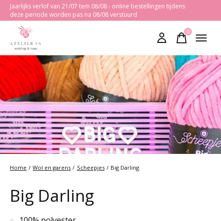
Jaarlijks verlof van 21/07 tem 08/08 - online bestellingen tijdens
deze periode worden pas na 08/08 verstuurd
0
items
Home
/
Wol en garens
/
Scheepjes
/
Big Darling
Big Darling
100% polyester