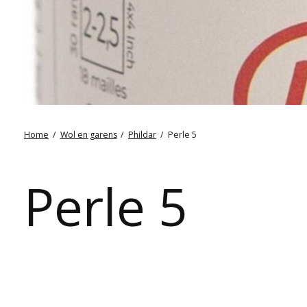
Home
/
Wol en garens
/
Phildar
/
Perle 5
Perle 5