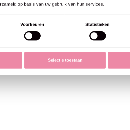
erzameld op basis van uw gebruik van hun services.
Phildar
€3,50
Phil Perle 5 - Phildar -Havane
Voorkeuren
Statistieken
Selectie toestaan