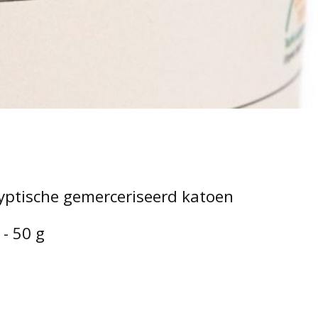
gyptische gemerceriseerd katoen
- 50 g