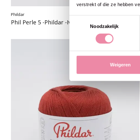
verstrekt of die ze hebben v
Phildar
€3,50
Toestemmingsselectie
Phil Perle 5 -Phildar -Ivoire
Noodzakelijk
Weigeren