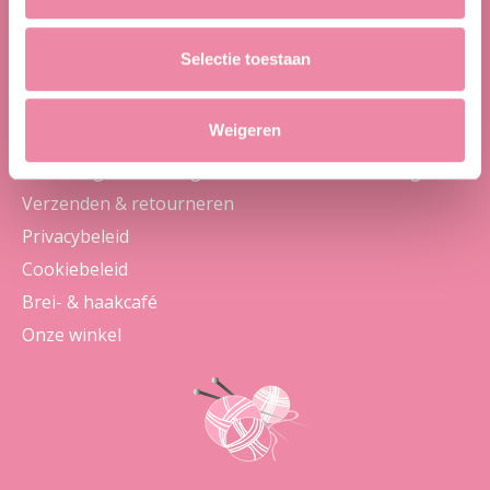
Registreren
Mijn bestellingen
Selectie toestaan
Informatie
Weigeren
Producten , prijzen en promoties
Bestelling en betaling, betaalmethoden, levering
Verzenden & retourneren
Privacybeleid
Cookiebeleid
Brei- & haakcafé
Onze winkel