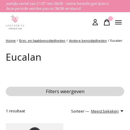
Jaarlijks verlof van 21/07 tem 08/08 - online bestellingen tijdens
deze periode worden pas na 08/08 verstuurd
0
items
Home
/
Brei- en haakbenodigdheden
/
Andere benodigdheden
/
Eucalan
Eucalan
Filters weergeven
1
resultaat
Sorteer —
Meest bekeken