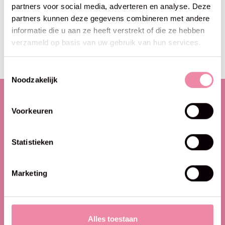
partners voor social media, adverteren en analyse. Deze
partners kunnen deze gegevens combineren met andere
informatie die u aan ze heeft verstrekt of die ze hebben
Abo
verzameld op basis van uw gebruik van hun services.
Maak je geen zorgen, we sturen geen spam
Toestemmingsselectie
Noodzakelijk
Voorkeuren
Categorieën
Wol en garens
Statistieken
Pakketten
Brei- en haakbenodigdheden
Marketing
Workshops
Outlet
Mijn account
Alles toestaan