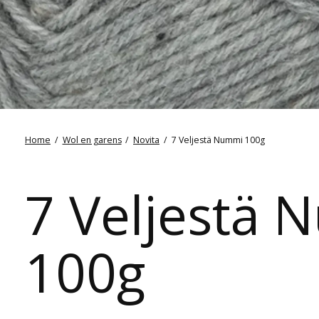
Home
/
Wol en garens
/
Novita
/
7 Veljestä Nummi 100g
7 Veljestä
100g