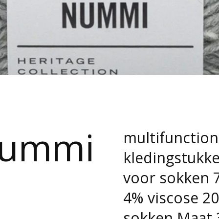
 Nummi
multifunction
kledingstukke
voor sokken 
4% viscose 200
sokken Maat 