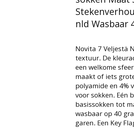
Stekenverhoud
nld Wasbaar 
Novita 7 Veljestä 
textuur. De kleura
een welkome sfeer 
maakt of iets gro
polyamide en 4% v
voor sokken. Eén b
basissokken tot m
wasbaar op 40 gra
garen. Een Key Fla