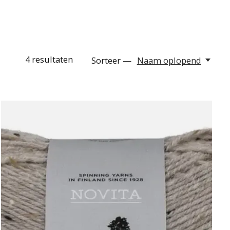
4
resultaten
Sorteer —
Naam oplopend