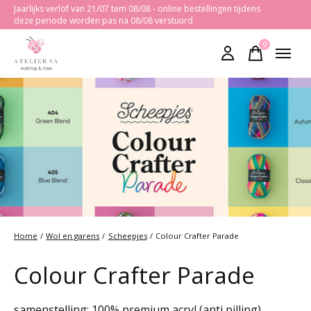
Jaarlijks verlof van 21/07 tem 08/08 - online bestellingen tijdens
deze periode worden pas na 08/08 verstuurd
0
items
Home
/
Wol en garens
/
Scheepjes
/
Colour Crafter Parade
Colour Crafter Parade
samenstelling: 100% premium acryl (anti pilling)