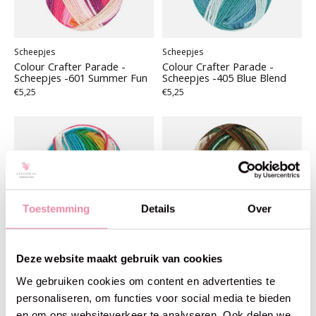
Scheepjes
Scheepjes
Colour Crafter Parade -
Colour Crafter Parade -
Scheepjes -601 Summer Fun
Scheepjes -405 Blue Blend
€5,25
€5,25
Toestemming
Details
Over
Deze website maakt gebruik van cookies
We gebruiken cookies om content en advertenties te
personaliseren, om functies voor social media te bieden
en om ons websiteverkeer te analyseren. Ook delen we
Scheepjes
Scheepjes