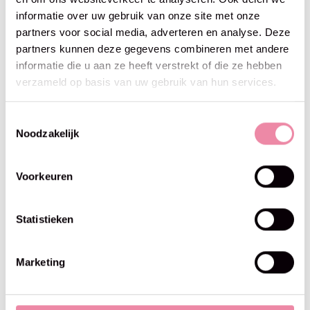
Colour Crafter Parade -
Colour Crafter Parade -
informatie over uw gebruik van onze site met onze
Scheepjes -610 Classic
Scheepjes -607 Pine Forest
partners voor social media, adverteren en analyse. Deze
Rainbow
€5,25
partners kunnen deze gegevens combineren met andere
€5,25
informatie die u aan ze heeft verstrekt of die ze hebben
verzameld op basis van uw gebruik van hun services.
Toestemmingsselectie
Noodzakelijk
Voorkeuren
Statistieken
Marketing
Scheepjes
Scheepjes
Colour Crafter Parade -
Colour Crafter Parade -
Scheepjes -606 Lavender
Scheepjes -603 Wild Flowers
Field
€5,25