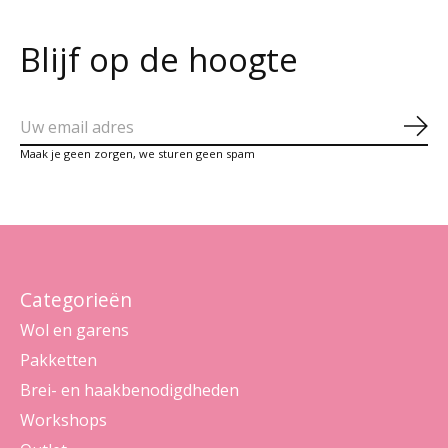
Blijf op de hoogte
Abo
Maak je geen zorgen, we sturen geen spam
Categorieën
Wol en garens
Pakketten
Brei- en haakbenodigdheden
Workshops