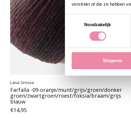
verstrekt of die ze hebben v
Toestemmingsselectie
Noodzakelijk
Weigeren
Lana Grossa
Farfalla -09-oranje/munt/grijs/groen/donker
groen/zwartgroen/roest/foksia/braam/grijs
blauw
€14,95