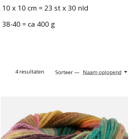
10 x 10 cm = 23 st x 30 nld
 38-40 = ca 400 g
4
resultaten
Sorteer —
Naam oplopend