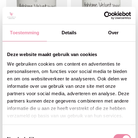
Toestemming
Details
Over
GoHandmade
GoHandmade
Deze website maakt gebruik van cookies
Bohème Velvet "double" -
Bohème Velvet "double" -
jeans blue
light grey
We gebruiken cookies om content en advertenties te
€5,25
€5,25
personaliseren, om functies voor social media te bieden
en om ons websiteverkeer te analyseren. Ook delen we
informatie over uw gebruik van onze site met onze
partners voor social media, adverteren en analyse. Deze
partners kunnen deze gegevens combineren met andere
informatie die u aan ze heeft verstrekt of die ze hebben
verzameld op basis van uw gebruik van hun services.
Toestemmingsselectie