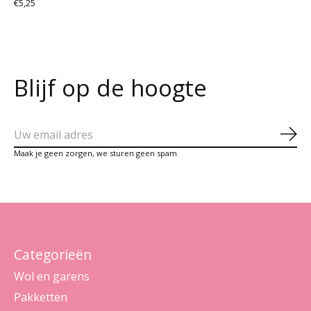
€5,25
Blijf op de hoogte
Abo
Maak je geen zorgen, we sturen geen spam
Categorieën
Wol en garens
Pakketten