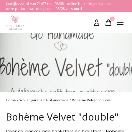
Jaarlijks verlof van 21/07 tem 08/08 - online bestellingen tijdens
deze periode worden pas na 08/08 verstuurd
0
items
Home
/
Wol en garens
/
GoHandmade
/
Bohème Velvet "double"
Bohème Velvet "double"
Voor de kieskeurige haaksters en breisters - Bohème