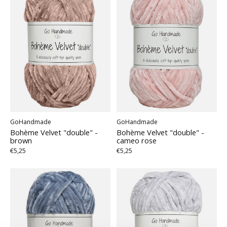
GoHandmade
GoHandmade
Bohème Velvet "double" -
Bohème Velvet "double" -
brown
cameo rose
€5,25
€5,25