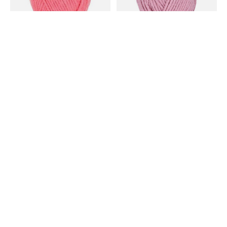
Scheepjes
Scheepjes
Truly Scrumptious -
Truly Scrumptious -
Scheepjes -321 Rose Barfi
Scheepjes -307 Raspberry
Mousse
€3,95
€3,95