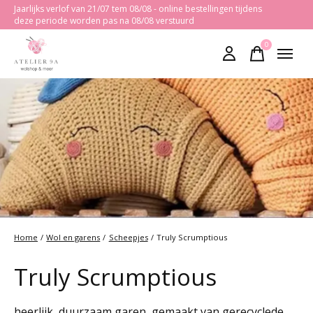
Jaarlijks verlof van 21/07 tem 08/08 - online bestellingen tijdens
deze periode worden pas na 08/08 verstuurd
0
items
Home
/
Wol en garens
/
Scheepjes
/
Truly Scrumptious
Truly Scrumptious
heerlijk, duurzaam garen, gemaakt van gerecyclede