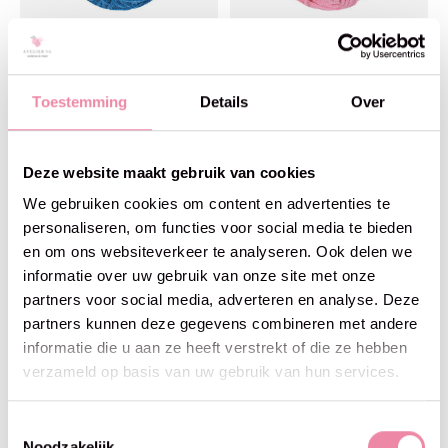
Scheepjes
Scheepjes
Truly Scrumptious -
Truly Scrumptious -
Scheepjes -342 Cocon.
Scheepjes -330 Cotton C.
Spirulina
Meringue
Toestemming
Details
Over
€3,95
€3,95
Deze website maakt gebruik van cookies
We gebruiken cookies om content en advertenties te
personaliseren, om functies voor social media te bieden
en om ons websiteverkeer te analyseren. Ook delen we
informatie over uw gebruik van onze site met onze
partners voor social media, adverteren en analyse. Deze
partners kunnen deze gegevens combineren met andere
informatie die u aan ze heeft verstrekt of die ze hebben
verzameld op basis van uw gebruik van hun services.
Toestemmingsselectie
Scheepjes
Scheepjes
Noodzakelijk