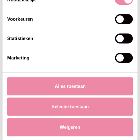
Truly Scrumptious -
Truly Scrumptious -
Scheepjes -306 Lamington
Scheepjes -363 Gingerbread
Pudding
€3,95
€3,95
Voorkeuren
Statistieken
Marketing
Alles toestaan
Selectie toestaan
Scheepjes
Scheepjes
Truly Scrumptious -
Truly Scrumptious -
Weigeren
Scheepjes -379 Kale
Scheepjes -313 Black Forest
Chocolate Bar
Gâteau