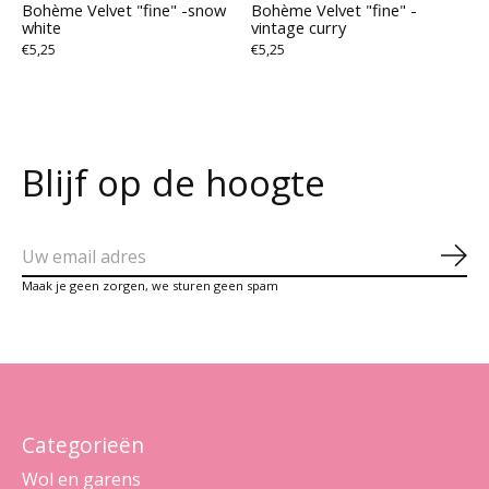
Bohème Velvet "fine" -snow
Bohème Velvet "fine" -
white
vintage curry
€5,25
€5,25
Blijf op de hoogte
Abo
Maak je geen zorgen, we sturen geen spam
Categorieën
Wol en garens