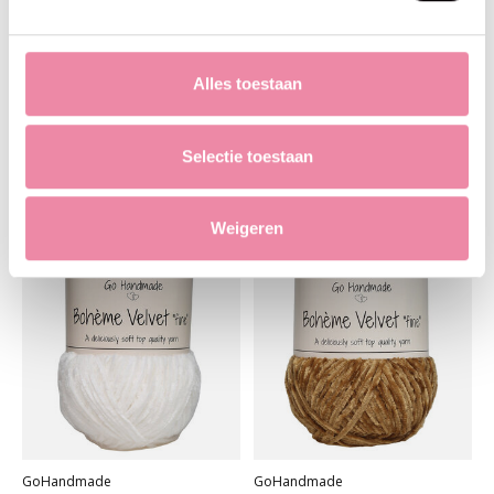
Alles toestaan
GoHandmade
GoHandmade
Bohème Velvet "fine" -nude
Bohème Velvet "fine" -sand
€5,25
€5,25
Selectie toestaan
Weigeren
GoHandmade
GoHandmade