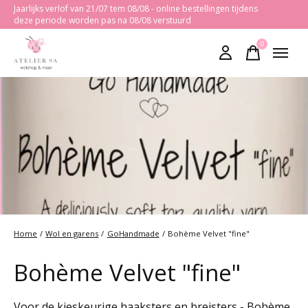
Jaarlijks verlof van 21/07 tem 08/08 - online bestellingen tijdens
deze periode worden pas na 08/08 verstuurd
0
items
Home
/
Wol en garens
/
GoHandmade
/
Bohème Velvet "fine"
Bohème Velvet "fine"
Voor de kieskeurige haaksters en breisters - Bohème