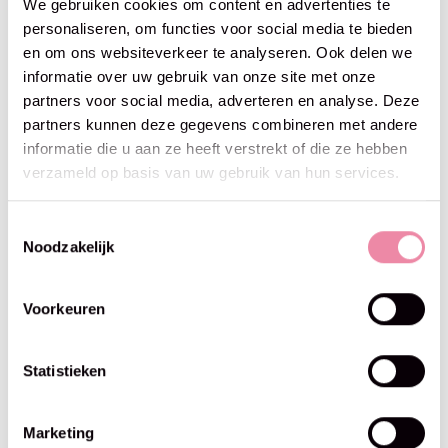
We gebruiken cookies om content en advertenties te
personaliseren, om functies voor social media te bieden
en om ons websiteverkeer te analyseren. Ook delen we
informatie over uw gebruik van onze site met onze
partners voor social media, adverteren en analyse. Deze
partners kunnen deze gegevens combineren met andere
informatie die u aan ze heeft verstrekt of die ze hebben
GoHandmade
GoHandmade
verzameld op basis van uw gebruik van hun services.
Bohème Velvet "fine" -grey
Bohème Velvet "fine" -mint
€5,25
€5,25
Toestemmingsselectie
Noodzakelijk
Voorkeuren
Statistieken
Marketing