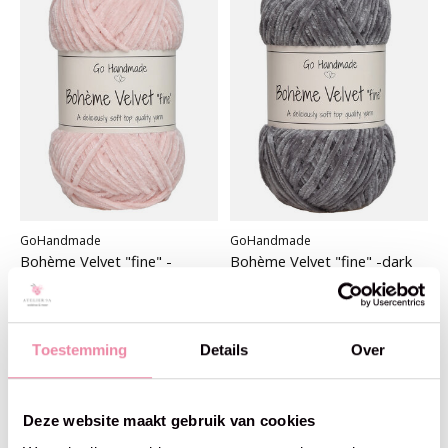
GoHandmade
GoHandmade
Bohème Velvet "fine" -
Bohème Velvet "fine" -dark
cameo rose
grey
€5,25
€5,25
Toestemming
Details
Over
Deze website maakt gebruik van cookies