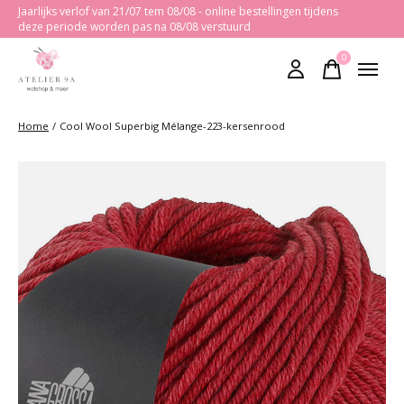
Jaarlijks verlof van 21/07 tem 08/08 - online bestellingen tijdens
deze periode worden pas na 08/08 verstuurd
0
items
Home
/
Cool Wool Superbig Mélange-223-kersenrood
Slideshow Items