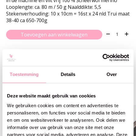
in de machine en vilt vrij 100 % Scheerwol merino
Looplengte: ca. 80 m / 50 g Naalddikte: 5,5
Stekenverhouding: 10 x 10cm = 16st x 24 nld Trui maat
38-40 ca 650-700g
Aantal:
Toevoegen aan winkelwagen
Toestemming
Details
Over
Gerelateerde producten
Carousel items
Deze website maakt gebruik van cookies
We gebruiken cookies om content en advertenties te
personaliseren, om functies voor social media te bieden
en om ons websiteverkeer te analyseren. Ook delen we
informatie over uw gebruik van onze site met onze
partners voor social media, adverteren en analyse. Deze