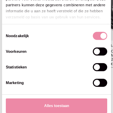
partners kunnen deze gegevens combineren met andere
informatie die u aan ze heeft verstrekt of die ze hebben
verzameld op basis van uw gebruik van hun services.
Toestemmingsselectie
Noodzakelijk
Lana Grossa
Lana Grossa
L
Cool Wool Superbig
Cool Wool Superbig
C
Voorkeuren
Mélange-210-donker groen
Mélange-214-beige
M
€5,95
€5,95
€
Statistieken
€5
Marketing
Blijf op de hoogte
Alles toestaan