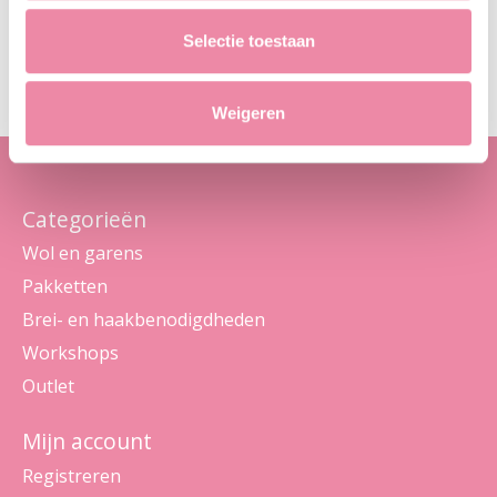
Abo
Selectie toestaan
Maak je geen zorgen, we sturen geen spam
Weigeren
Categorieën
Wol en garens
Pakketten
Brei- en haakbenodigdheden
Workshops
Outlet
Mijn account
Registreren