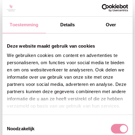
Toestemming
Details
Over
Lana Grossa
Lana Grossa
Lucciola - Lana Grossa -06
Lucciola - Lana Grossa -08
beigeroze30%
zachtroze30%
€6,26
€6,26
Deze website maakt gebruik van cookies
€8,95
€8,95
We gebruiken cookies om content en advertenties te
30% off
30% off
personaliseren, om functies voor social media te bieden
en om ons websiteverkeer te analyseren. Ook delen we
informatie over uw gebruik van onze site met onze
partners voor social media, adverteren en analyse. Deze
partners kunnen deze gegevens combineren met andere
informatie die u aan ze heeft verstrekt of die ze hebben
verzameld op basis van uw gebruik van hun services.
Toestemmingsselectie
Noodzakelijk