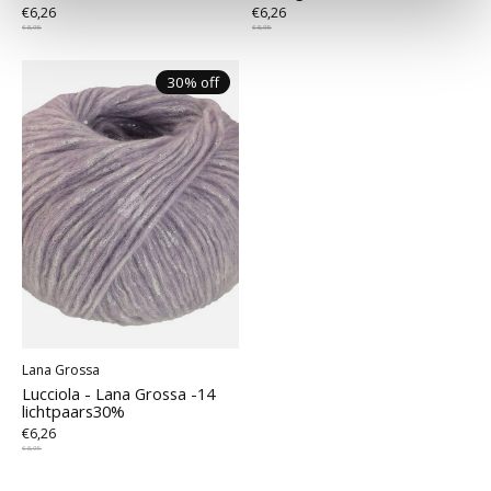
€6,26
€6,26
€8,95
€8,95
30% off
Lana Grossa
Lucciola - Lana Grossa -14
lichtpaars30%
€6,26
€8,95