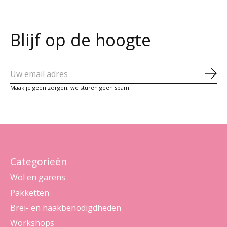
Blijf op de hoogte
Abo
Maak je geen zorgen, we sturen geen spam
Categorieën
Wol en garens
Pakketten
Brei- en haakbenodigdheden
Workshops