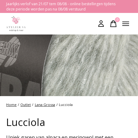
Jaarlijks verlof van 21/07 tem 08/08 - online bestellingen tijdens
deze periode worden pas na 08/08 verstuurd
0
items
Home
/
Outlet
/
Lana Grossa
/
Lucciola
Lucciola
Uniek garen van alpaca en merinowol met een