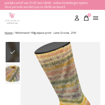
Jaarlijks verlof van 21/07 tem 08/08 - online bestellingen tijdens
deze periode worden pas na 08/08 verstuurd
0
items
Home
/
Meilenweit 100g alpaca print - Lana Grossa -2101
Slideshow Items