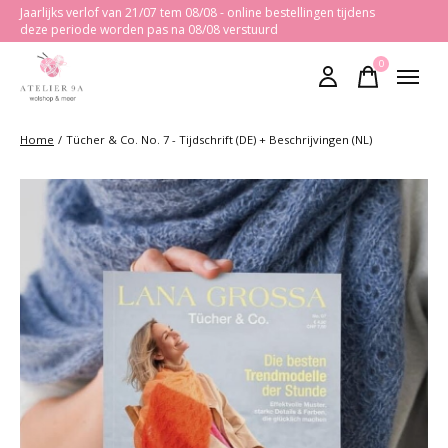
Jaarlijks verlof van 21/07 tem 08/08 - online bestellingen tijdens
deze periode worden pas na 08/08 verstuurd
0
items
Home
/
Tücher & Co. No. 7 - Tijdschrift (DE) + Beschrijvingen (NL)
Slideshow Items