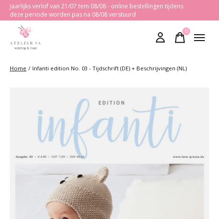
Jaarlijks verlof van 21/07 tem 08/08 - online bestellingen tijdens
deze periode worden pas na 08/08 verstuurd
0
items
Home
/
Infanti edition No. 03 - Tijdschrift (DE) + Beschrijvingen (NL)
Slideshow Items