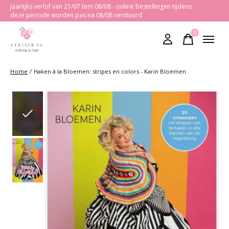
Jaarlijks verlof van 21/07 tem 08/08 - online bestellingen tijdens
deze periode worden pas na 08/08 verstuurd
0
items
Home
/
Haken à la Bloemen: stripes en colors - Karin Bloemen
Slideshow Items