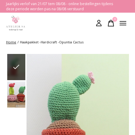
Jaarlijks verlof van 21/07 tem 08/08 - online bestellingen tijdens
deze periode worden pas na 08/08 verstuurd
0
items
Home
/
Haakpakket -Hardicraft -Opuntia Cactus
Slideshow Items