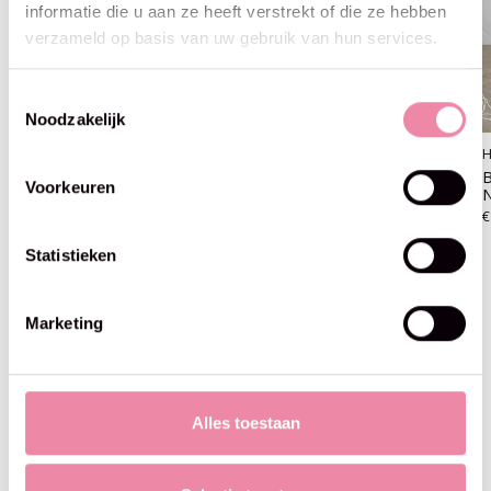
informatie die u aan ze heeft verstrekt of die ze hebben
verzameld op basis van uw gebruik van hun services.
Toestemmingsselectie
Noodzakelijk
Alpaca Amigo - haakpakket
Hardicraft
H
Haakpakket -Hardicraft -
B
€16,55
Voorkeuren
Maancactus
N
€18,95
€
Statistieken
Marketing
Blijf op de hoogte
Alles toestaan
Abo
Maak je geen zorgen, we sturen geen spam