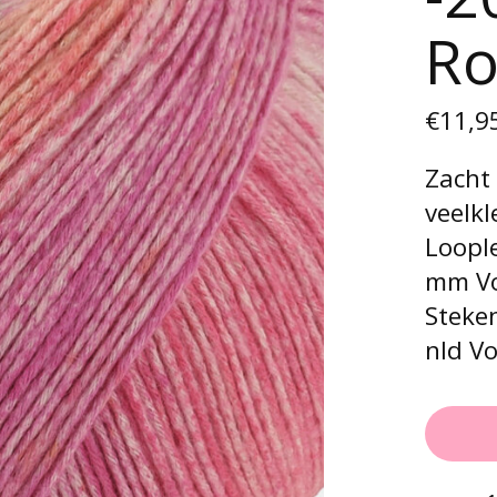
Ro
€11,9
Zacht
veelkl
Loople
mm Vo
Steken
nld Vo
Aantal