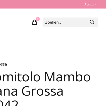
Account
0
items
ossa
mitolo Mambo
ana Grossa
042