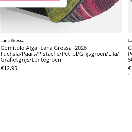
Lana Grossa
L
Gomitolo Alga -Lana Grossa -2026
G
Fuchsia/Paars/Pistache/Petrol/Grijsgroen/Lila/
P
Grafietgrijs/Lentegroen
5
€12,95
€
€1