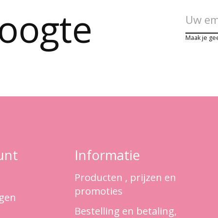
hoogte
Maak je ge
unt
Informatie
Producten , prijzen en
promoties
ngen
Bestelling en betaling,