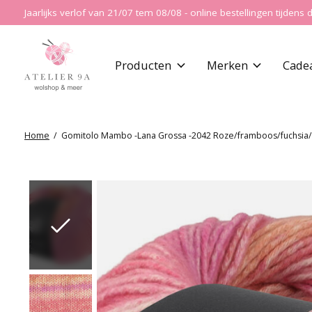
Jaarlijks verlof van 21/07 tem 08/08 - online bestellingen tijde
Producten
Merken
Cade
Home
/
Gomitolo Mambo -Lana Grossa -2042 Roze/framboos/fuchsia/
Slideshow Items