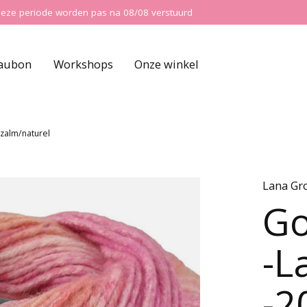
ns deze periode worden pas na 08/08 verstuurd
aubon
Workshops
Onze winkel
zalm/naturel
Lana Gr
Go
-L
-2