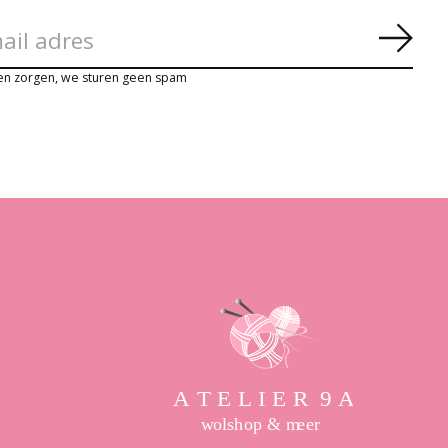
Abon
en zorgen, we sturen geen spam