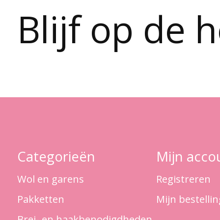
Blijf op de 
Categorieën
Mijn acco
Wol en garens
Registreren
Pakketten
Mijn bestelli
Brei- en haakbenodigdheden