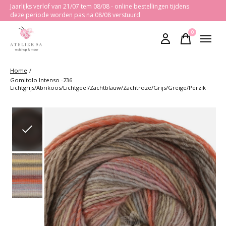
Jaarlijks verlof van 21/07 tem 08/08 - online bestellingen tijdens
deze periode worden pas na 08/08 verstuurd
0
items
Home
/
Gomitolo Intenso -236
Lichtgrijs/Abrikoos/Lichtgeel/Zachtblauw/Zachtroze/Grijs/Greige/Perzik
Slideshow Items