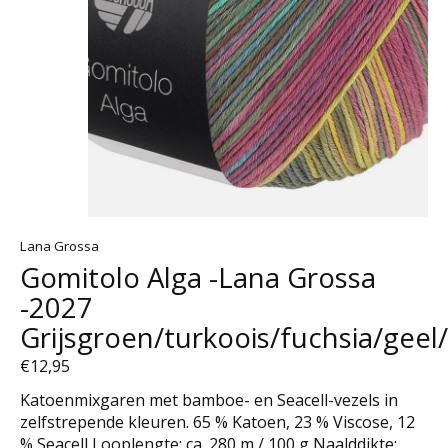
Lana Grossa
Gomitolo Alga -Lana Grossa
-2027
Grijsgroen/turkoois/fuchsia/gee
€12,95
Katoenmixgaren met bamboe- en Seacell-vezels in
zelfstrepende kleuren. 65 % Katoen, 23 % Viscose, 12
% Seacell Looplengte: ca. 280 m / 100 g Naalddikte: