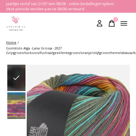
Jaarlijks verlof van 21/07 tem 08/08 - online bestellingen tijdens
deze periode worden pas na 08/08 verstuurd
0
items
Home
/
Gomitolo Alga -Lana Grossa -2027
Grijsgroen/turkoois/fuchsia/geel/lentegroen/oranje/olijfgroen/hemelsblauw/
Slideshow Items