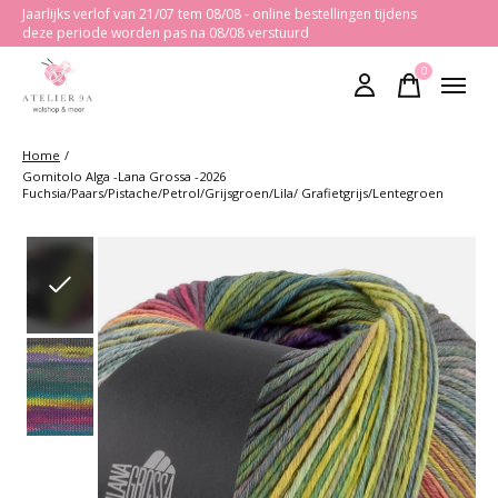
Jaarlijks verlof van 21/07 tem 08/08 - online bestellingen tijdens
deze periode worden pas na 08/08 verstuurd
0
items
Home
/
Gomitolo Alga -Lana Grossa -2026
Fuchsia/Paars/Pistache/Petrol/Grijsgroen/Lila/ Grafietgrijs/Lentegroen
Slideshow Items