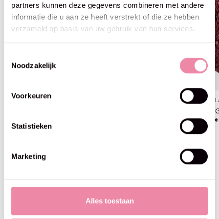
partners kunnen deze gegevens combineren met andere
informatie die u aan ze heeft verstrekt of die ze hebben
verzameld op basis van uw gebruik van hun services.
Toestemmingsselectie
Noodzakelijk
Voorkeuren
Lana Grossa
Lana Grossa
L
Glamour -01 zilvergrijs
Glamour -05 nachtblauw
G
€6,95
€6,95
€
Statistieken
Marketing
Blijf op de hoogte
Alles toestaan