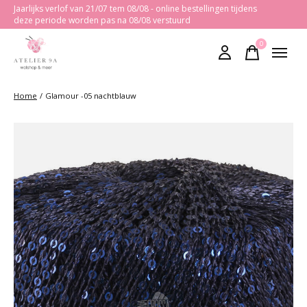
Jaarlijks verlof van 21/07 tem 08/08 - online bestellingen tijdens
deze periode worden pas na 08/08 verstuurd
0
items
Home
/
Glamour -05 nachtblauw
Slideshow Items