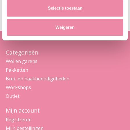
Abo
Selectie toestaan
Maak je geen zorgen, we sturen geen spam
Weigeren
Categorieën
Wol en garens
Pakketten
Brei- en haakbenodigdheden
Workshops
Outlet
Mijn account
Registreren
Mijn bestellingen