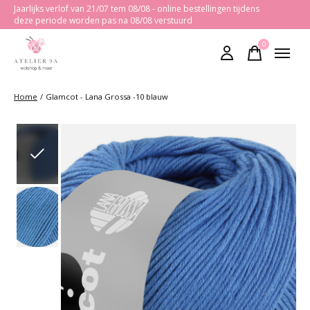
Jaarlijks verlof van 21/07 tem 08/08 - online bestellingen tijdens
deze periode worden pas na 08/08 verstuurd
0
items
Home
/
Glamcot - Lana Grossa -10 blauw
Slideshow Items