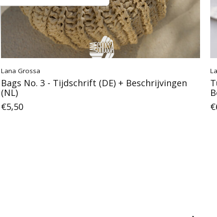
Lana Grossa
L
Bags No. 3 - Tijdschrift (DE) + Beschrijvingen
T
(NL)
B
€5,50
€