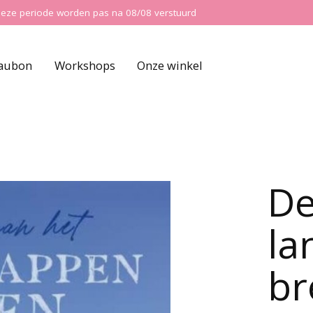
ns deze periode worden pas na 08/08 verstuurd
aubon
Workshops
Onze winkel
De
la
br