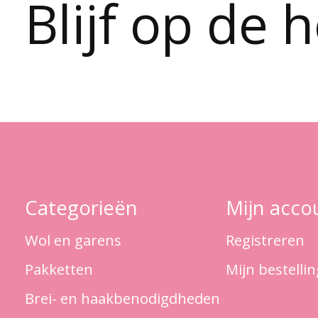
Blijf op de 
Categorieën
Mijn acco
Wol en garens
Registreren
Pakketten
Mijn bestelli
Brei- en haakbenodigdheden