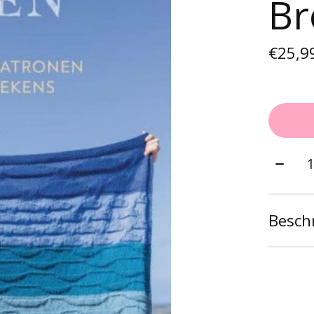
Br
€25,9
Aantal
Beschr