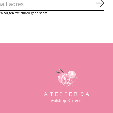
Abon
en zorgen, we sturen geen spam