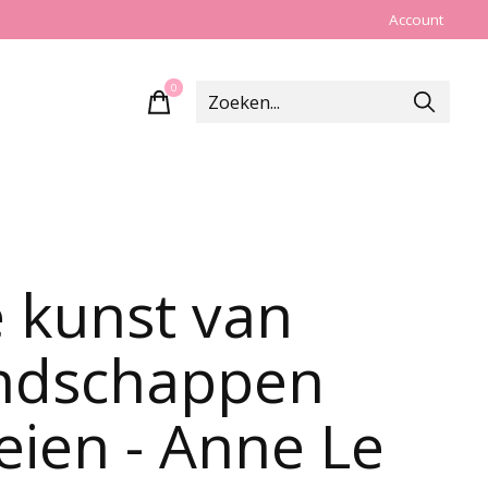
Account
0
items
 kunst van
ndschappen
eien - Anne Le