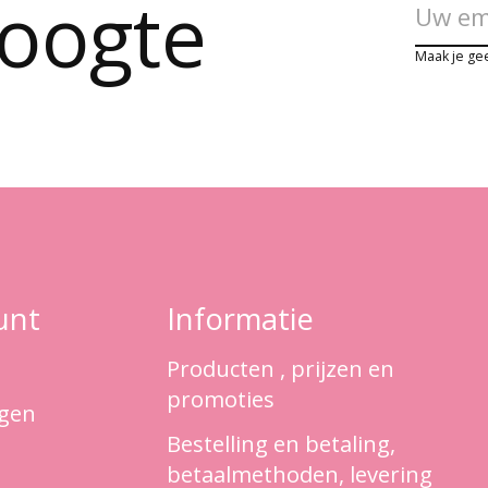
hoogte
Maak je ge
unt
Informatie
Producten , prijzen en
promoties
ngen
Bestelling en betaling,
betaalmethoden, levering