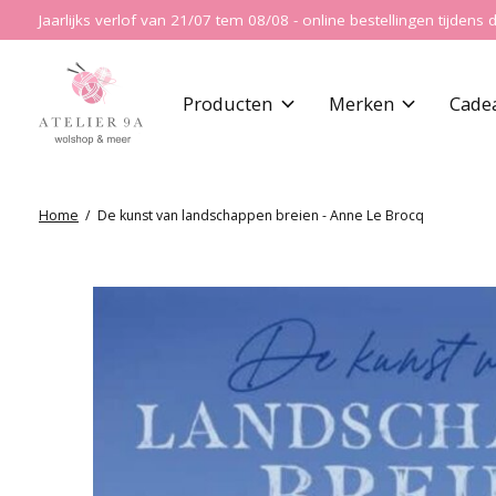
Jaarlijks verlof van 21/07 tem 08/08 - online bestellingen tijde
Producten
Merken
Cade
Home
/
De kunst van landschappen breien - Anne Le Brocq
Slideshow Items