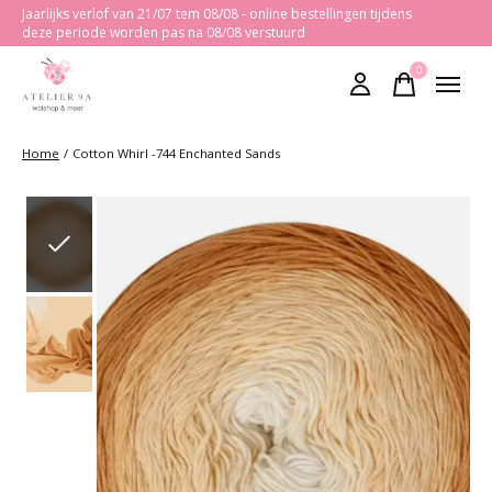
Jaarlijks verlof van 21/07 tem 08/08 - online bestellingen tijdens
deze periode worden pas na 08/08 verstuurd
0
items
Home
/
Cotton Whirl -744 Enchanted Sands
Slideshow Items