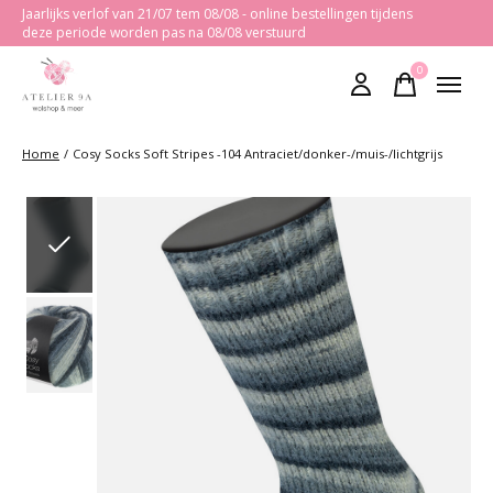
Jaarlijks verlof van 21/07 tem 08/08 - online bestellingen tijdens
deze periode worden pas na 08/08 verstuurd
0
items
Home
/
Cosy Socks Soft Stripes -104 Antraciet/donker-/muis-/lichtgrijs
Slideshow Items