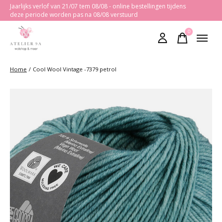
Jaarlijks verlof van 21/07 tem 08/08 - online bestellingen tijdens
deze periode worden pas na 08/08 verstuurd
0
items
Home
/
Cool Wool Vintage -7379 petrol
Slideshow Items