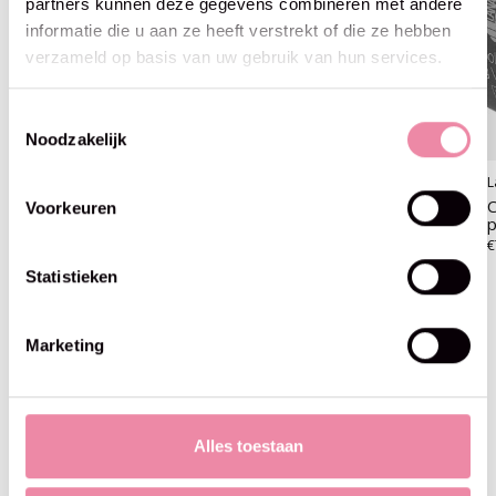
partners kunnen deze gegevens combineren met andere
informatie die u aan ze heeft verstrekt of die ze hebben
verzameld op basis van uw gebruik van hun services.
Toestemmingsselectie
Noodzakelijk
Lana Grossa
Lana Grossa
L
Cool Wool Vintage -7361
Cool Wool Vintage -7362
C
Voorkeuren
olijf
mosterd
p
€7,50
€7,50
€
€6,95
Statistieken
Marketing
Blijf op de hoogte
Alles toestaan
Abo