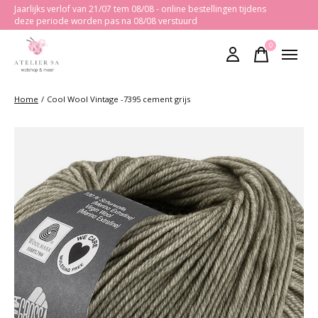
Jaarlijks verlof van 21/07 tem 08/08 - online bestellingen tijdens
deze periode worden pas na 08/08 verstuurd
0
items
Home
/
Cool Wool Vintage -7395 cement grijs
Slideshow Items