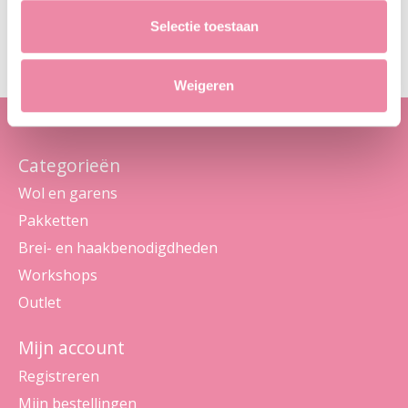
Abo
Selectie toestaan
Maak je geen zorgen, we sturen geen spam
Weigeren
Categorieën
Wol en garens
Pakketten
Brei- en haakbenodigdheden
Workshops
Outlet
Mijn account
Registreren
Mijn bestellingen