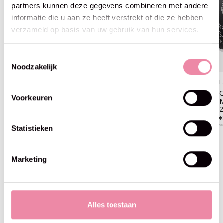
partners kunnen deze gegevens combineren met andere
informatie die u aan ze heeft verstrekt of die ze hebben
verzameld op basis van uw gebruik van hun services.
Toestemmingsselectie
Noodzakelijk
Lana Grossa
Lana Grossa
L
Cool Wool Superbig
Cool Wool Superbig
C
Voorkeuren
Mélange-210-donker groen
Mélange-214-beige
M
€5,95
€5,95
€
€5
Statistieken
Marketing
Blijf op de hoogte
Alles toestaan