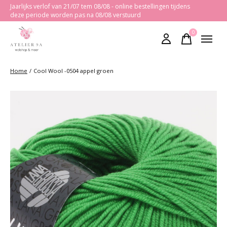
Jaarlijks verlof van 21/07 tem 08/08 - online bestellingen tijdens
deze periode worden pas na 08/08 verstuurd
0
items
Home
/
Cool Wool -0504 appel groen
Slideshow Items