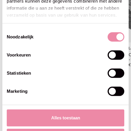
partners kunnen deze gegevens combineren met andere
informatie die u aan ze heeft verstrekt of die ze hebben
verzameld op basis van uw gebruik van hun services.
Toestemmingsselectie
Noodzakelijk
Lana Grossa
Lana Grossa
L
Cool Wool Big Vintage
Cool Wool Big Vintage
C
Voorkeuren
-7165 pruim
-7166 donker blauw
-
€6,95
€7,50
€
Statistieken
Marketing
Blijf op de hoogte
Alles toestaan
Abo