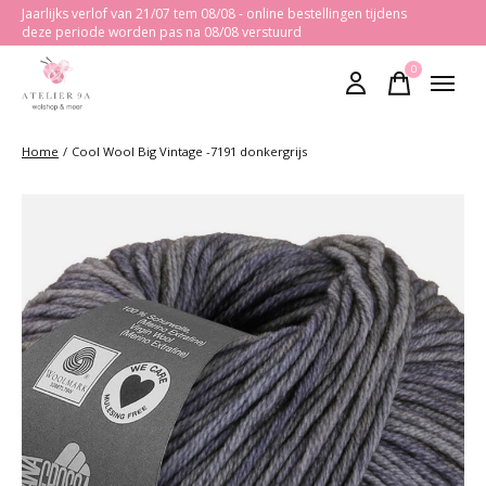
Jaarlijks verlof van 21/07 tem 08/08 - online bestellingen tijdens
deze periode worden pas na 08/08 verstuurd
0
items
Home
/
Cool Wool Big Vintage -7191 donkergrijs
Slideshow Items