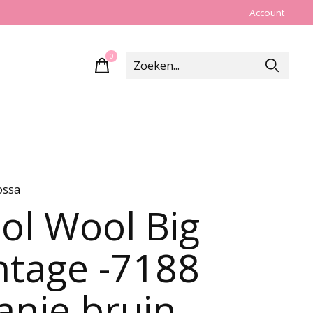
Account
0
items
ossa
ol Wool Big
ntage -7188
anje bruin