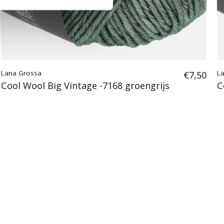
Lana Grossa
€7,50
L
Cool Wool Big Vintage -7168 groengrijs
C