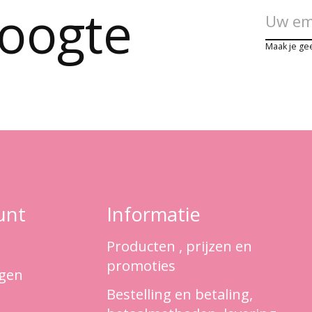
hoogte
Maak je ge
unt
Informatie
Producten , prijzen en
promoties
ngen
Bestelling en betaling,