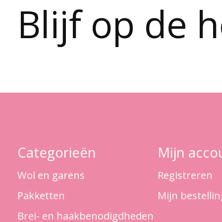
Blijf op de 
Categorieën
Mijn acco
Wol en garens
Registreren
Pakketten
Mijn bestelli
Brei- en haakbenodigdheden