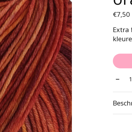
€7,50
Extra
kleuren
Aantal
Beschr