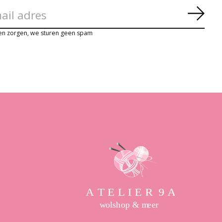
Abon
en zorgen, we sturen geen spam