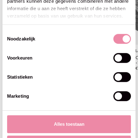
partners kunnen deze gegevens combineren met andere
informatie die u aan ze heeft verstrekt of die ze hebben
verzameld op basis van uw gebruik van hun services.
Toestemmingsselectie
Noodzakelijk
Lana Grossa
Lana Grossa
L
Cool Wool Big Vintage
Cool Wool Big Vintage
C
Voorkeuren
-7165 pruim
-7166 donker blauw
-
€6,95
€7,50
€
Statistieken
Marketing
Blijf op de hoogte
Alles toestaan
Abo