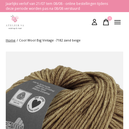
Jaarlijks verlof van 21/07 tem 08/08 - online bestellingen tijdens
deze periode worden pas na 08/08 verstuurd
0
items
Home
/
Cool Wool Big Vintage -7182 zand beige
Slideshow Items