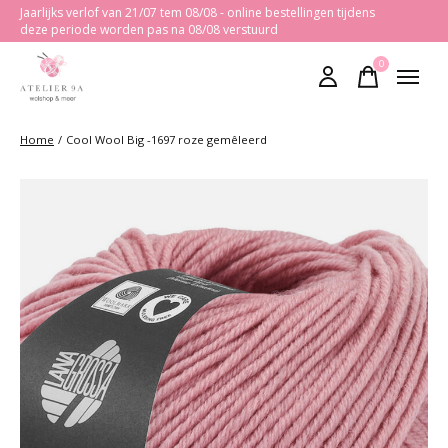
Jaarlijks verlof van 21/07 tem 08/08 - online bestellingen tijdens
deze periode worden pas na 08/08 verstuurd
0
items
Home
/
Cool Wool Big -1697 roze gemêleerd
Slideshow Items