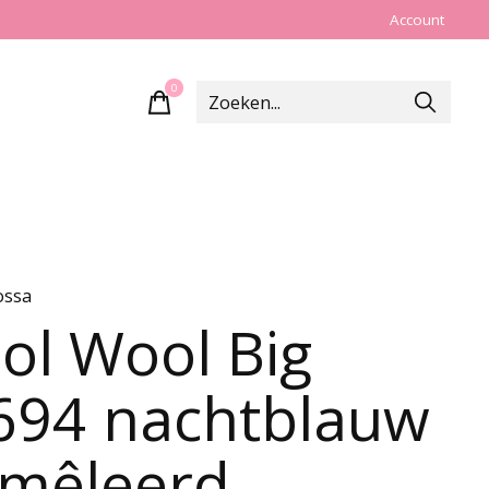
Account
0
items
ossa
ol Wool Big
694 nachtblauw
mêleerd