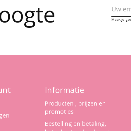
hoogte
Maak je ge
unt
Informatie
Producten , prijzen en
promoties
ngen
Bestelling en betaling,