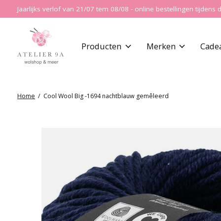
Jaarlijks verlof van 21/07 tem 08/08 - online bestellingen tijde
Producten
Merken
Cade
Home
/
Cool Wool Big -1694 nachtblauw gemêleerd
Slideshow Items