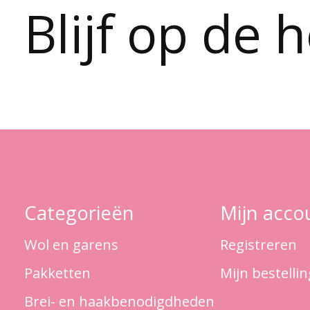
Blijf op de 
Categorieën
Mijn acco
Wol en garens
Registreren
Pakketten
Mijn bestelli
Brei- en haakbenodigdheden