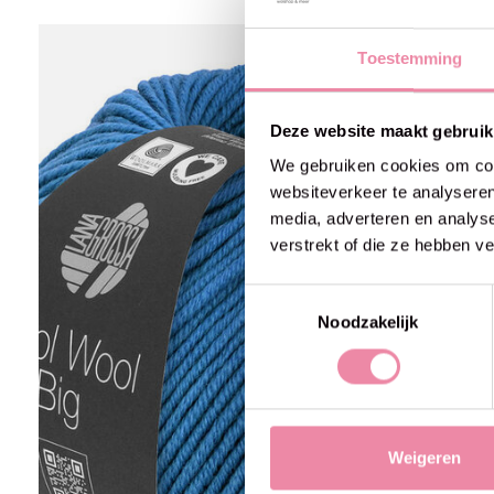
Carousel items
25% off
Toestemming
Deze website maakt gebruik
We gebruiken cookies om cont
websiteverkeer te analyseren
media, adverteren en analys
verstrekt of die ze hebben v
Toestemmingsselectie
Noodzakelijk
Weigeren