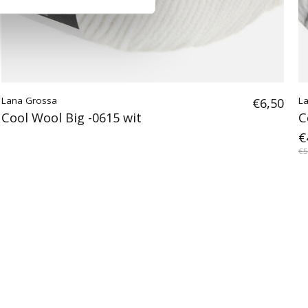
Lana Grossa
€6,50
L
Cool Wool Big -0615 wit
C
€
€5