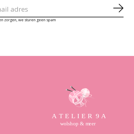
Abon
en zorgen, we sturen geen spam