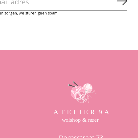
Abon
en zorgen, we sturen geen spam
Dorpsstraat 73