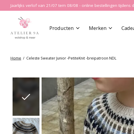
Jaarlijks verlof van 21/07 tem 08/08 - online bestellingen tijde
Producten
Merken
Cade
Home
/
Celeste Sweater Junior -PetiteKnit -breipatroon NDL
Slideshow Items