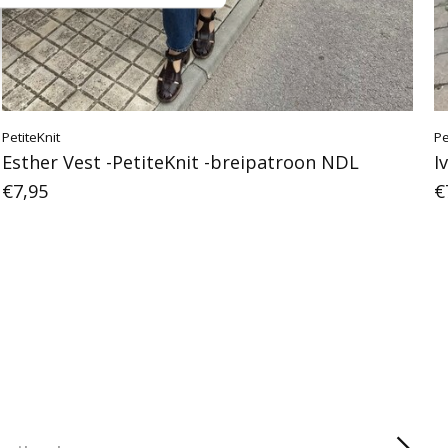
PetiteKnit
Pe
Esther Vest -PetiteKnit -breipatroon NDL
I
€7,95
€