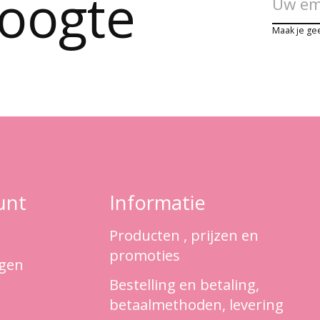
hoogte
Maak je ge
unt
Informatie
Producten , prijzen en
promoties
ngen
Bestelling en betaling,
betaalmethoden, levering