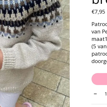
€7,95
Patro
van Pe
maat1 
(5 van
patroo
doorg
Aantal