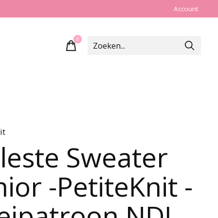
Account
0
items
it
leste Sweater
nior -PetiteKnit -
eipatroon NDL