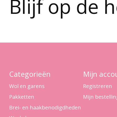
Blijf op de 
Categorieën
Mijn acco
Wol en garens
Registreren
Pakketten
Mijn bestelli
Brei- en haakbenodigdheden