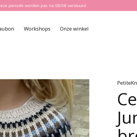
ns deze periode worden pas na 08/08 verstuurd
aubon
Workshops
Onze winkel
PetiteKn
Ce
Ju
br