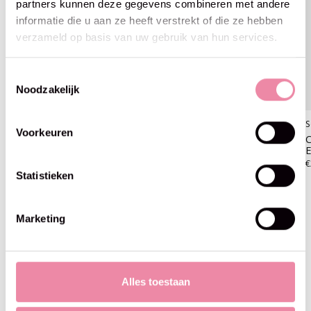
partners kunnen deze gegevens combineren met andere
informatie die u aan ze heeft verstrekt of die ze hebben
verzameld op basis van uw gebruik van hun services.
Toestemmingsselectie
Noodzakelijk
Scheepjes
Scheepjes
S
Voorkeuren
Catona (50gr) 414-Vintage
Catona (50gr) 074-Mercury
C
Peach
E
€2,99
€2,99
€
Statistieken
Marketing
Blijf op de hoogte
Alles toestaan