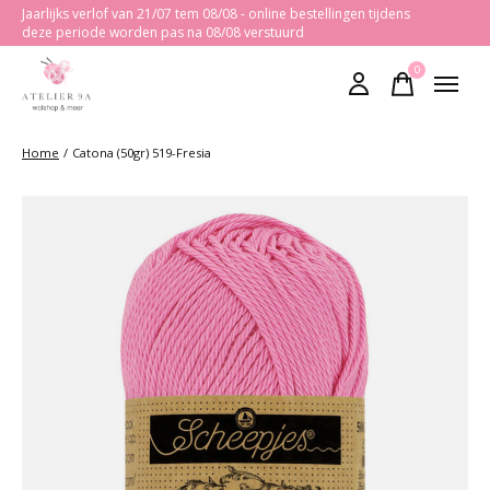
Jaarlijks verlof van 21/07 tem 08/08 - online bestellingen tijdens
deze periode worden pas na 08/08 verstuurd
0
items
Home
/
Catona (50gr) 519-Fresia
Slideshow Items