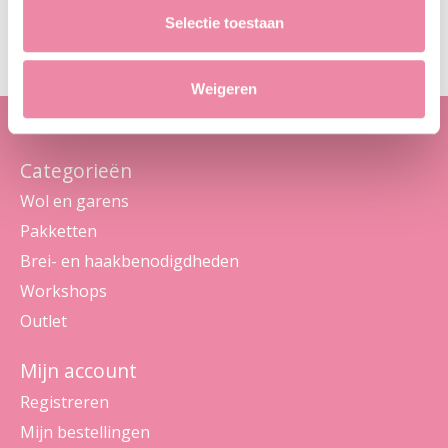
Abo
Selectie toestaan
Maak je geen zorgen, we sturen geen spam
Weigeren
Categorieën
Wol en garens
Pakketten
Brei- en haakbenodigdheden
Workshops
Outlet
Mijn account
Registreren
Mijn bestellingen