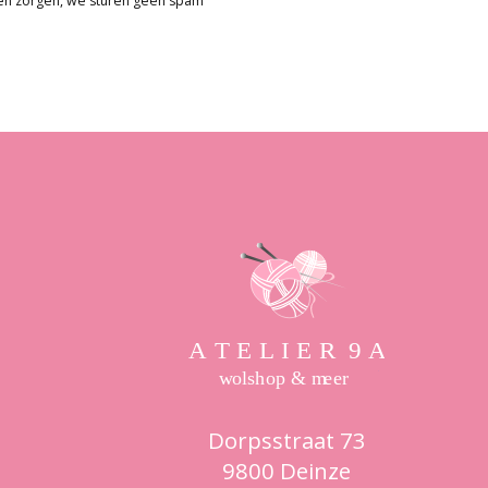
en zorgen, we sturen geen spam
Dorpsstraat 73
9800 Deinze