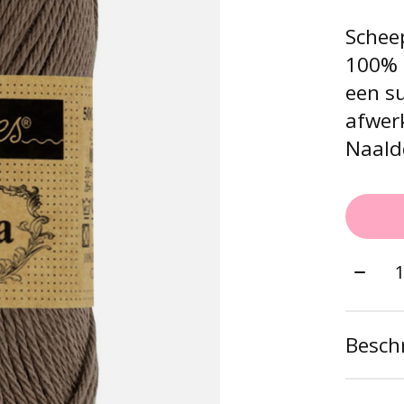
Scheep
100% 
een su
afwerk
Naaldd
Aantal
Beschr