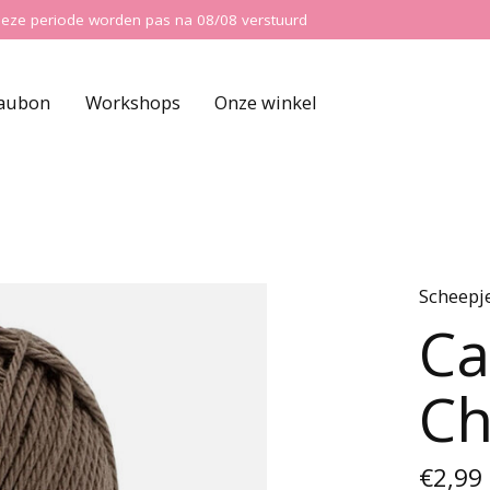
ns deze periode worden pas na 08/08 verstuurd
aubon
Workshops
Onze winkel
Scheepj
Ca
Ch
€2,99