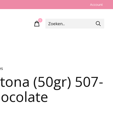
Account
0
items
es
tona (50gr) 507-
ocolate