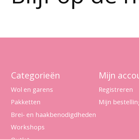
Categorieën
Mijn acco
Wol en garens
Registreren
Pakketten
Mijn bestelli
Brei- en haakbenodigdheden
Workshops