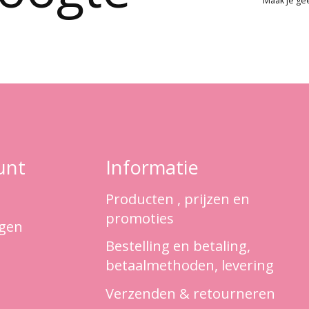
Maak je ge
unt
Informatie
Producten , prijzen en
promoties
ngen
Bestelling en betaling,
betaalmethoden, levering
Verzenden & retourneren