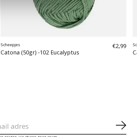
Scheepjes
€2,99
S
Catona (50gr) -102 Eucalyptus
C
Abon