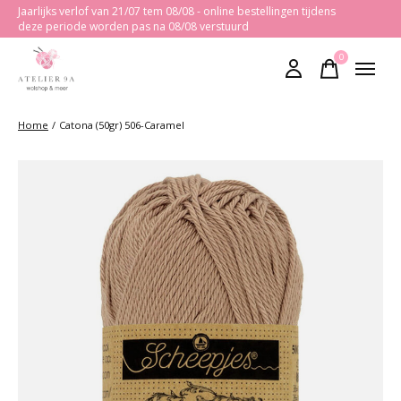
Jaarlijks verlof van 21/07 tem 08/08 - online bestellingen tijdens
deze periode worden pas na 08/08 verstuurd
0
items
Home
/
Catona (50gr) 506-Caramel
Slideshow Items