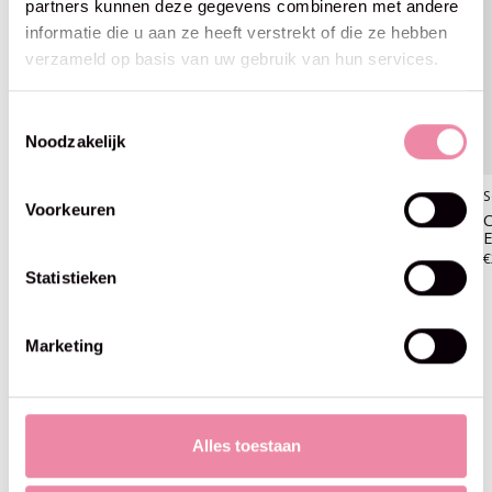
partners kunnen deze gegevens combineren met andere
informatie die u aan ze heeft verstrekt of die ze hebben
verzameld op basis van uw gebruik van hun services.
Toestemmingsselectie
Noodzakelijk
Scheepjes
Scheepjes
S
Voorkeuren
Catona (50gr) 414-Vintage
Catona (50gr) 074-Mercury
C
Peach
E
€2,99
€2,99
€
Statistieken
Marketing
Blijf op de hoogte
Alles toestaan