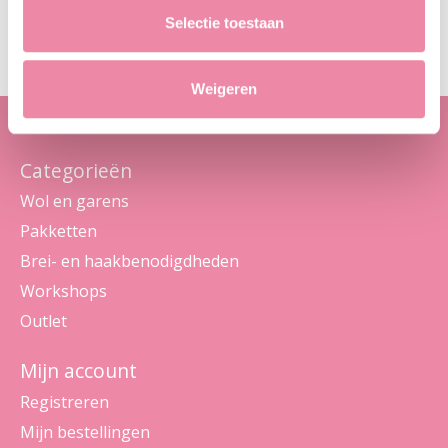
Abo
Selectie toestaan
Maak je geen zorgen, we sturen geen spam
Weigeren
Categorieën
Wol en garens
Pakketten
Brei- en haakbenodigdheden
Workshops
Outlet
Mijn account
Registreren
Mijn bestellingen