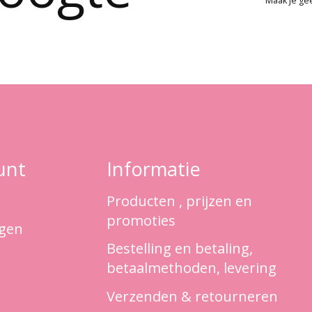
Maak je ge
unt
Informatie
Producten , prijzen en
promoties
ngen
Bestelling en betaling,
betaalmethoden, levering
Verzenden & retourneren