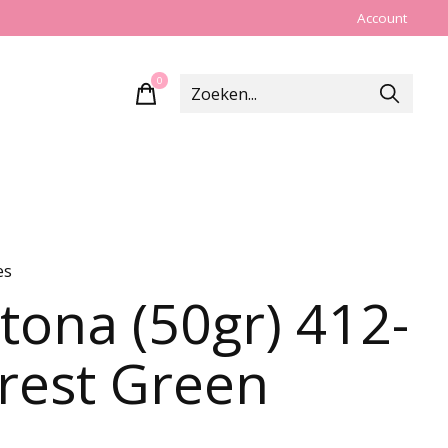
Account
0
items
es
tona (50gr) 412-
rest Green