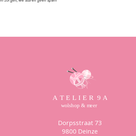
en zorgen, we sturen geen spam
Dorpsstraat 73
9800 Deinze