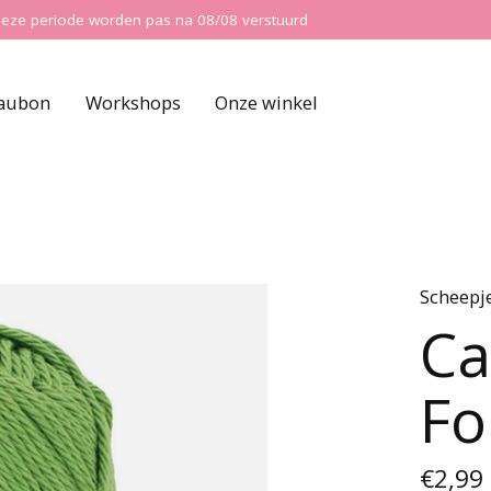
ns deze periode worden pas na 08/08 verstuurd
aubon
Workshops
Onze winkel
Scheepj
Ca
Fo
€2,99