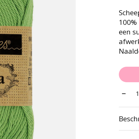
Scheep
100% 
een su
afwerk
Naaldd
Aantal
Beschr