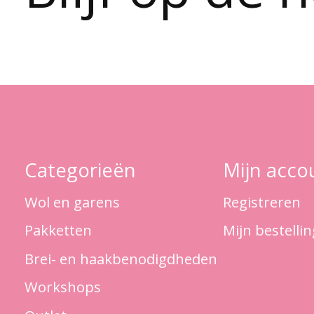
Categorieën
Mijn acco
Wol en garens
Registreren
Pakketten
Mijn bestelli
Brei- en haakbenodigdheden
Workshops