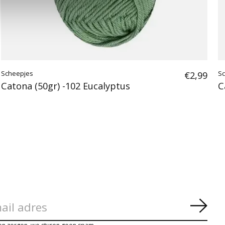
Scheepjes
€2,99
S
Catona (50gr) -102 Eucalyptus
C
Abon