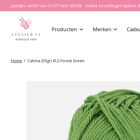
Jaarlijks verlof van 21/07 tem 08/08 - online bestellingen tijde
Producten
Merken
Cade
Home
/
Catona (50gr) 412-Forest Green
Slideshow Items