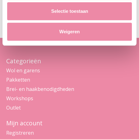
Abo
Selectie toestaan
Maak je geen zorgen, we sturen geen spam
Weigeren
Categorieën
Wol en garens
Pakketten
Brei- en haakbenodigdheden
Workshops
Outlet
Mijn account
Registreren