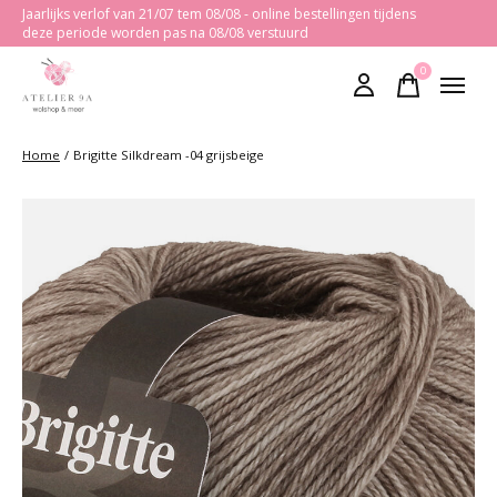
Jaarlijks verlof van 21/07 tem 08/08 - online bestellingen tijdens
deze periode worden pas na 08/08 verstuurd
0
items
Home
/
Brigitte Silkdream -04 grijsbeige
Slideshow Items