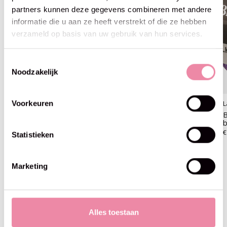
partners kunnen deze gegevens combineren met andere
informatie die u aan ze heeft verstrekt of die ze hebben
verzameld op basis van uw gebruik van hun services.
Toestemmingsselectie
Noodzakelijk
Voorkeuren
Lana Grossa
Lana Grossa
L
Brigitte Silkdream -04
Brigitte Silkdream -07 olijf
B
grijsbeige
b
€11,95
€11,95
€
Statistieken
Marketing
Blijf op de hoogte
Alles toestaan